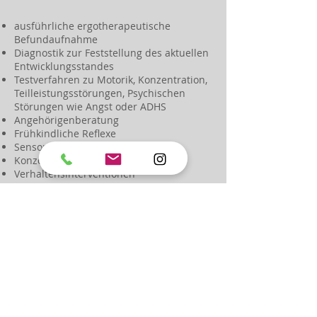
ausführliche ergotherapeutische
Befundaufnahme
Diagnostik zur Feststellung des aktuellen
Entwicklungsstandes
Testverfahren zu Motorik, Konzentration,
Teilleistungsstörungen, Psychischen
Störungen wie Angst oder ADHS
Angehörigenberatung
Frühkindliche Reflexe
Sensorische Integration
Konzentrationstraining
Verhaltensinterventionen
Erstellung individueller Therapiepläne
Zusammenarbeit mit Ärzten und
anderen Fachgruppen
regelmäßige Information der
behandelnden Ärzte durch
Therapieberichte
Mehr erfahren Sie auf der Seite
Qualifikationen
.