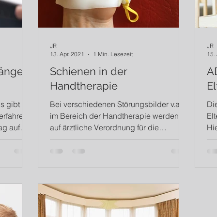
JR
JR
13. Apr. 2021
1 Min. Lesezeit
15.
länger
Schienen in der
A
Handtherapie
El
s gibt ein
Bei verschiedenen Störungsbilder v.a.
Di
rfahren,
im Bereich der Handtherapie werden
El
ag auf
auf ärztliche Verordnung für die
Hi
Patienten Schienen von uns...
All