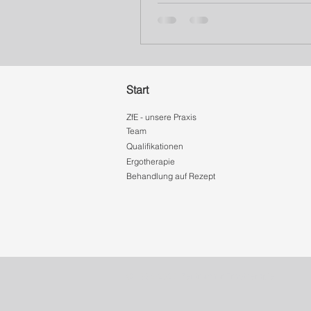
Kindern beobachten können. A
jede Abweichung muss...
Start
ZfE - unsere Praxis
Team
Qualifikationen
Ergotherapie
Behandlung auf Rezept
© 1995-2026 Zentrum für Ergotherapie