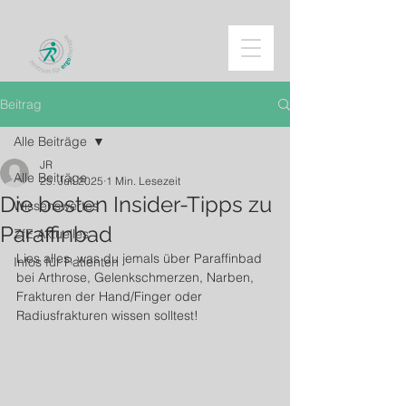
Beitrag
Alle Beiträge
JR
Alle Beiträge
25. Juli 2025
1 Min. Lesezeit
Die besten Insider-Tipps zu
Wissenswertes
Paraffinbad
ZfE Aktuelles
Lies alles, was du jemals über Paraffinbad 
Infos für Patienten
bei Arthrose, Gelenkschmerzen, Narben, 
Frakturen der Hand/Finger oder 
Radiusfrakturen wissen solltest!