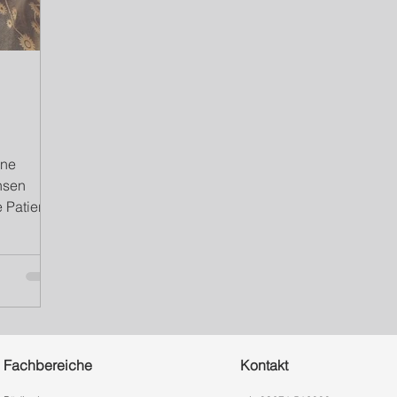
ine
hsen
 Patientin
...
Fachbereiche
Kontakt